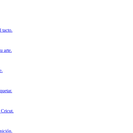
 tacto.
u arte.
e.
quetar.
Cricut.
nición.