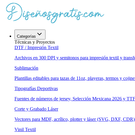
Categorías
Técnicas y Proyectos
DTF / Impresión Textil
Archivos en 300 DPI y semitonos para impresión textil y transfe
Sublimación
Plantillas editables para tazas de 11oz, playeras, termos y cojine
Tipografías Deportivas
Fuentes de números de jersey, Selección Mexicana 2026 y TT
Corte y Grabado Láser
Vectores para MDF, acrílico, plotter y láser (SVG, DXF, CDR)
Vinil Textil