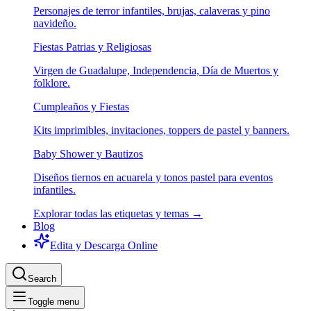
Personajes de terror infantiles, brujas, calaveras y pino
navideño.
Fiestas Patrias y Religiosas
Virgen de Guadalupe, Independencia, Día de Muertos y
folklore.
Cumpleaños y Fiestas
Kits imprimibles, invitaciones, toppers de pastel y banners.
Baby Shower y Bautizos
Diseños tiernos en acuarela y tonos pastel para eventos
infantiles.
Explorar todas las etiquetas y temas →
Blog
Edita y Descarga Online
Search
Toggle menu