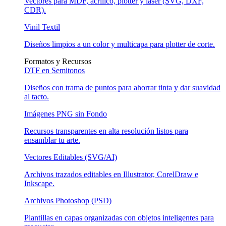
Vectores para MDF, acrílico, plotter y láser (SVG, DXF,
CDR).
Vinil Textil
Diseños limpios a un color y multicapa para plotter de corte.
Formatos y Recursos
DTF en Semitonos
Diseños con trama de puntos para ahorrar tinta y dar suavidad
al tacto.
Imágenes PNG sin Fondo
Recursos transparentes en alta resolución listos para
ensamblar tu arte.
Vectores Editables (SVG/AI)
Archivos trazados editables en Illustrator, CorelDraw e
Inkscape.
Archivos Photoshop (PSD)
Plantillas en capas organizadas con objetos inteligentes para