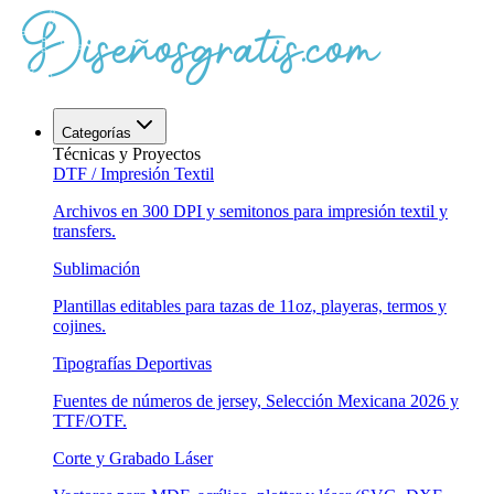
Categorías
Técnicas y Proyectos
DTF / Impresión Textil
Archivos en 300 DPI y semitonos para impresión textil y
transfers.
Sublimación
Plantillas editables para tazas de 11oz, playeras, termos y
cojines.
Tipografías Deportivas
Fuentes de números de jersey, Selección Mexicana 2026 y
TTF/OTF.
Corte y Grabado Láser