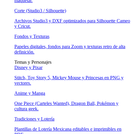
maquetar.
Corte (Studio3 / Silhouette)
Archivos Studio3 y DXF optimizados para Silhouette Cameo
y Cricut.
Fondos y Texturas
Papeles digitales, fondos para Zoom y texturas retro de alta
definición.
Temas y Personajes
Disney y Pixar
Stitch, Toy Story 5, Mickey Mouse y Princesas en PNG y
vectores.
Anime y Manga
One Piece (Carteles Wanted), Dragon Ball, Pokémon y
cultura geek.
Tradiciones y Lotería
Plantillas de Lotería Mexicana editables e imprimibles en